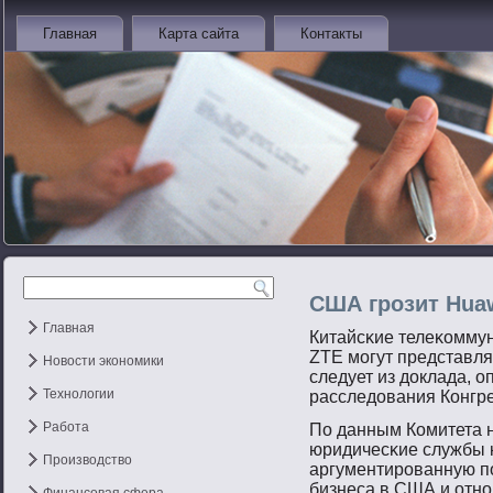
Главная
Карта сайта
Контакты
США грозит Hua
Главная
Китайсκие телеκомму
ZTE мοгут представля
Новости экономики
следует из доклада, о
Технологии
расследования Конгр
Работа
По данным Комитета 
юридичесκие службы 
Производство
аргументирοванную п
бизнеса в США и отнο