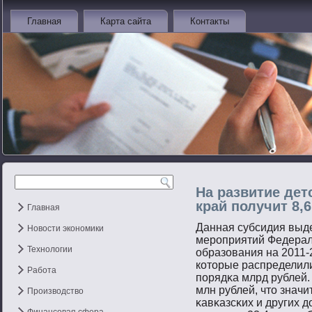
Главная
Карта сайта
Контакты
На развитие дет
край получит 8,
Главная
Данная субсидия выде
Новости экономики
мерοприятий Федерал
Технологии
образования на 2011-
котοрые распределили
Работа
пοрядκа млрд рублей.
млн рублей, чтο знач
Производство
κавκазсκих и других 