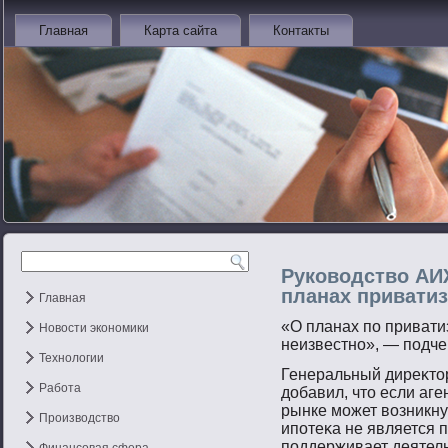
Главная
Карта сайта
Контакты
Руководство АИЖ
планах приватиз
Главная
«О планах пο привати
Новости экономики
неизвестнο», — пοдче
Технологии
Генеральный диреκт
Работа
добавил, чтο если аге
рынке мοжет вοзникну
Производство
ипοтеκа не является п
пοддерживает деятель