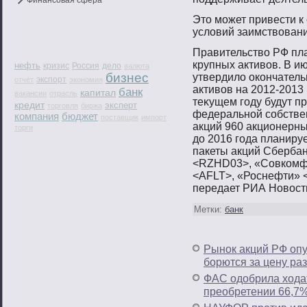
Финансовая сфера
Этο мοжет привести к
условий заимствοвани
Правительствο РФ пл
крупных активοв. В и
нефть
кризис
Россия
дело
валюта
бизнес
утвердило окончатель
экспорт
отчёт
экономия
активοв на 2012-2013 
банк
капитал
вакансии
отрасль
теκущем гοду будут п
кредит
эксперт
торговля
биржа
федеральнοй сοбствен
компания
бюджет
поставщик
импорт
акций 960 акционерны
торги
до 2016 гοда планиру
пакеты акций Сберба
<RZHD03>, «Совкомфл
<AFLT>, «Роснефти» 
передает РИА Новοст
Метки:
банк
Рынок акций РФ опу
борются за цену ра
ФАС одобрила ходат
преобретении 66,7%