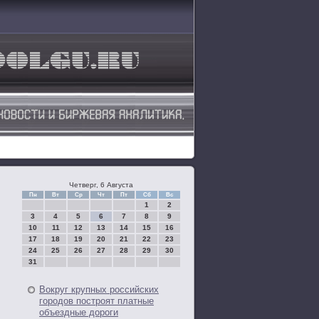
Четверг, 6 Августа
Пн
Вт
Ср
Чт
Пт
Сб
Вс
1
2
3
4
5
6
7
8
9
10
11
12
13
14
15
16
17
18
19
20
21
22
23
24
25
26
27
28
29
30
31
Вокруг крупных российских
городов построят платные
объездные дороги