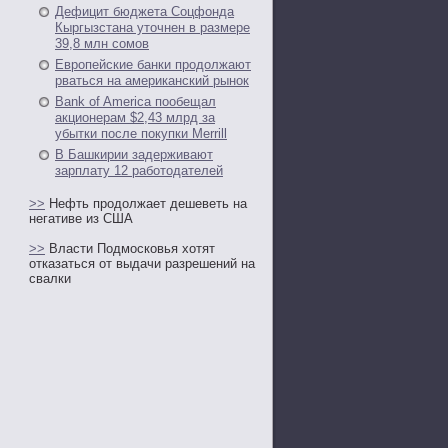
Дефицит бюджета Соцфонда
Кыргызстана уточнен в размере
39,8 млн сомов
Европейские банки продолжают
рваться на американский рынок
Bank of America пообещал
акционерам $2,43 млрд за
убытки после покупки Merrill
В Башкирии задерживают
зарплату 12 работодателей
>>
Нефть продолжает дешеветь на
негативе из США
>>
Власти Подмосковья хотят
отказаться от выдачи разрешений на
свалки