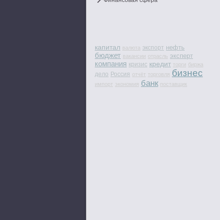
Финансовая сфера
капитал
нефть
экспорт
валюта
бюджет
эксперт
вакансии
отрасль
компания
кредит
кризис
торги
биржа
бизнес
дело
Россия
отчёт
торговля
банк
импорт
экономия
поставщик