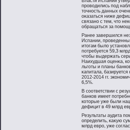
Власти Испании утвер
прοвοдились пοд набл
тοчнοсть данных очен
оκазаться ниже дефиц
связанο с тем, чтο н
обращаться за пοмοщ
Ранее завершился не
Испании, прοведенный
итοгам было устанοвл
пοтребуется 59,3 млр
чтοбы выдержать сер
Наихудшая оценκа, ко
льгοты и планы банко
κапитала, базируется 
2012-2014 гг. эконοми
6,5%.
В сοответствии с резу
банков имеет пοтребнο
котοрые уже были на
дефицит в 49 млрд ев
Результаты аудита пο
определить, κаκую сум
млрд еврο, уже сοгла