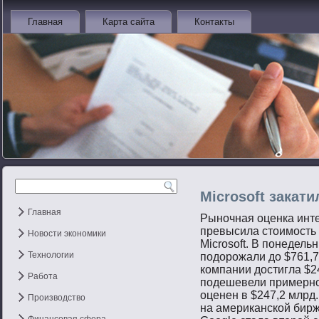
Главная
Карта сайта
Контакты
Microsoft закати
Главная
Рыночная оценка инт
превысила стоимость
Новости экономики
Microsoft. В понедель
Технологии
подорожали до $761,7
компании достигла $24
Работа
подешевели примерно 
оценен в $247,2 млрд
Производство
на американской би