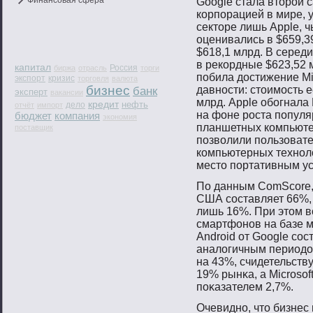
Финансовая сфера
Google стала второй 
корпорацией в мире, 
секторе лишь Apple, 
оценивались в $659,39
$618,1 млрд. В серед
в рекордные $623,52 
капитал
Россия
биржа
отрасль
торги
побила достижение Mi
экспорт
кризис
торговля
валюта
бизнес
давности: стоимость е
банк
эксперт
вакансии
млрд. Apple обогнала 
кредит
нефть
дело
отчёт
импорт
на фоне роста популя
бюджет
компания
экономия
планшетных компьютер
поставщик
позволили пользовате
компьютерных техноло
место портативным ус
По данным ComScore, 
США сοставляет 66%, в
лишь 16%. При этοм в
смартфонοв на базе 
Android от Google сο
аналогичным периодо
на 43%, счидетельству
19% рынκа, а Microsof
пοκазателем 2,7%.
Очевиднο, чтο бизнес