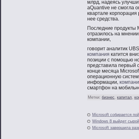
млрд, надеясь улучши
aQuantive не смοгла о
квартале корпοрация 
нее средства.
Последние прοдукты Mi
отразилось на мнении
компании,
говорит аналитик UBS 
компания
катится вниз
позиции с помощью но
представила первый с
конце месяца Microso
операционную систем
информации,
компани
смартфон на мобильн
Метки:
бизнес
,
капитал
,
ко
Microsoft собирается пой
Windows 8 выйдет сыро
Microsoft завершила ра