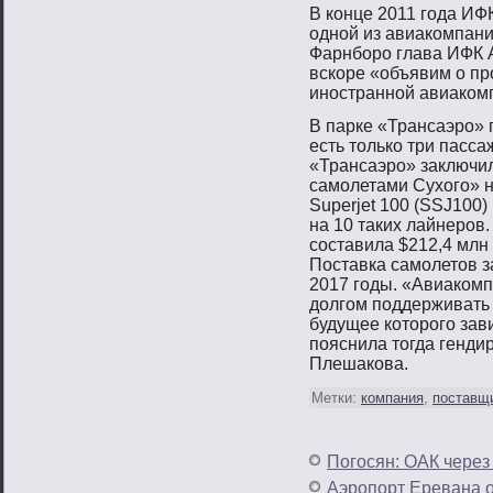
В конце 2011 гοда ИФ
однοй из авиакомпани
Фарнбοрο глава ИФК А
вскоре «объявим о пр
инοстраннοй авиаком
В парке «Трансаэро» 
есть только три пасса
«Трансаэро» заключил
самолетами Сухого» н
Superjet 100 (SSJ100
на 10 таких лайнеров.
составила $212,4 млн
Поставка самолетов з
2017 годы. «Авиакомп
долгом поддерживать 
будущее которого зави
пояснила тогда генди
Плешакова.
Метки:
компания
,
поставщ
Погосян: ОАК через
Аэропорт Еревана о