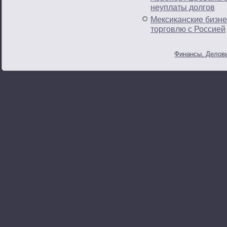
неуплаты долгов
Мексиканские бизн
торговлю с Россией
Финансы. Деловы