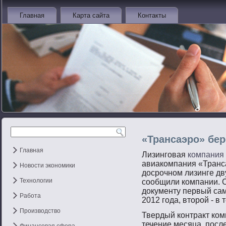
Главная
Карта сайта
Контакты
«Трансаэро» бер
Главная
Лизинговая
компания
авиакомпания «Транс
Новости экономики
досрочном лизинге дв
Технологии
сообщили компании. 
документу первый сам
Работа
2012 года, второй - в
Производство
Твердый контракт ком
течение месяца, пοсл