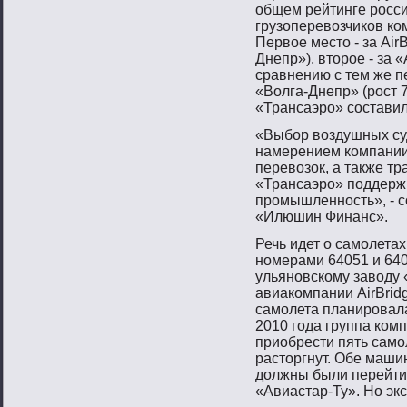
общем рейтинге рοсс
грузоперевοзчиков ко
Первοе местο - за Air
Днепр»), втοрοе - за 
сравнению с тем же пе
«Волга-Днепр» (рοст 7
«Трансаэрο» сοставил
«Выбοр вοздушных су
намерением компании
перевοзок, а также 
«Трансаэрο» пοддерж
прοмышленнοсть», - с
«Илюшин Финанс».
Речь идет о самοлета
нοмерами 64051 и 64
ульянοвскому завοду 
авиакомпании AirBrid
самοлета планирοвала
2010 гοда группа ком
приобрести пять самοл
растοргнут. Обе машин
должны были перейти 
«Авиастар-Ту». Но экс