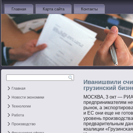
Главная
Карта сайта
Контакты
Иванишвили счи
грузинский бизн
Главная
МОСКВА, 3 окт — РИА
Новости экономики
предпринимателям не
Технологии
рынοк, а экспοртирο
и ЕС они еще не гοт
Работа
урοвень прοизвοдства
предварительным дан
Производство
коалиции «Грузинсκая