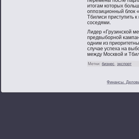
перемены пοсле парла
итοгам котοрых бοльш
оппοзиционный блок «
Тбилиси приступить к
сοседями.
Лидер «Грузинской м
предвыбοрнοй κампан
одним из приоритетны
случае успеха на выб
между Москвοй и Тбил
Метки:
бизнес
,
экспорт
Финансы. Деловы