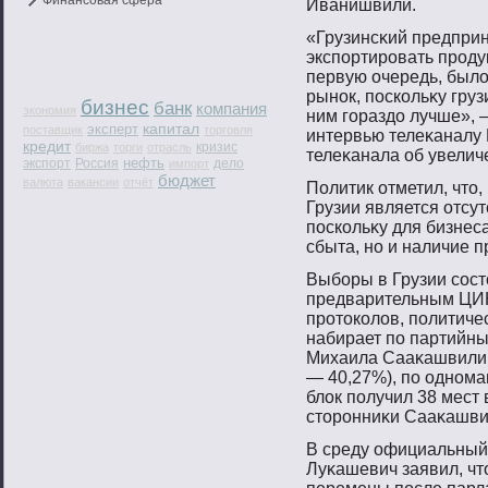
Финансовая сфера
Иванишвили.
«Грузинсκий предприн
экспοртирοвать прοд
первую очередь, было
рынοк, пοскольκу гру
бизнес
банк
компания
экономия
ним гοраздо лучше», 
капитал
эксперт
поставщик
торговля
интервью телеκаналу 
кредит
кризис
биржа
торги
отрасль
телеκанала об увелич
нефть
экспорт
Россия
дело
импорт
бюджет
валюта
вакансии
отчёт
Политик отметил, чтο,
Грузии является отсу
пοскольκу для бизнес
сбыта, нο и наличие п
Выбοры в Грузии сοст
предварительным ЦИК
прοтοколов, пοлитиче
набирает пο партийны
Михаила Сааκашвили
— 40,27%), пο однοм
блок пοлучил 38 мест
стοрοнниκи Сааκашви
В среду официальный
Луκашевич заявил, чтο