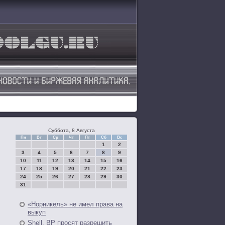
Суббота, 8 Августа
Пн
Вт
Ср
Чт
Пт
Сб
Вс
1
2
3
4
5
6
7
8
9
10
11
12
13
14
15
16
17
18
19
20
21
22
23
24
25
26
27
28
29
30
31
«Норникель» не имел права на
выкуп
Shell, BP просят разрешить