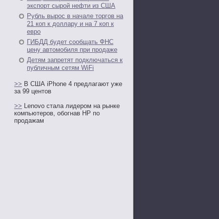
экспорт сырой нефти из США
Рубль вырос в начале торгов на
21 коп к доллару и на 7 коп к
евро
ГИБДД будет сообщать ФНС
цену автомобиля при продаже
Детям запретят подключаться к
публичным сетям WiFi
>>
В США iPhone 4 предлагают уже
за 99 центов
>>
Lenovo стала лидером на рынке
компьютеров, обогнав HP по
продажам