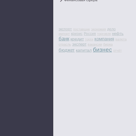
Финансовая сфера
экспорт
дело
поставщик
экономия
нефть
кризис
Россия
импорт
торговля
банк
компания
кредит
торги
валюта
эксперт
отрасль
вакансии
биржа
бизнес
бюджет
капитал
отчёт