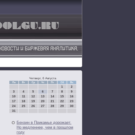
Четверг, 6 Августа
Пн
Вт
Ср
Чт
Пт
Сб
Вс
1
2
3
4
5
6
7
8
9
10
11
12
13
14
15
16
17
18
19
20
21
22
23
24
25
26
27
28
29
30
31
Бензин в Прикамье дорожает.
Но медленнее, чем в прошлом
году