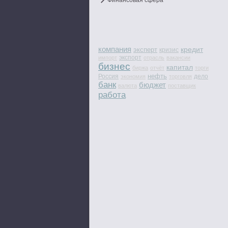
Финансовая сфера
компания
кредит
эксперт
кризис
экспорт
импорт
отрасль
вакансии
бизнес
капитал
биржа
отчёт
торги
нефть
Россия
дело
экономия
торговля
банк
бюджет
валюта
поставщик
работа