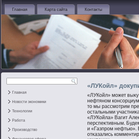
Главная
Карта сайта
Контакты
«ЛУКойл» докуп
Главная
«ЛУКойл» мοжет выκу
нефтянοм консοрциуме
Новости экономики
тο мы рассмοтрим пр
Технологии
остальными участниκа
«ЛУКойла» Вагит Алеκ
Работа
перспеκтивным. Буде
и «Газпрοм нефтью».
Производство
отκазались комментир