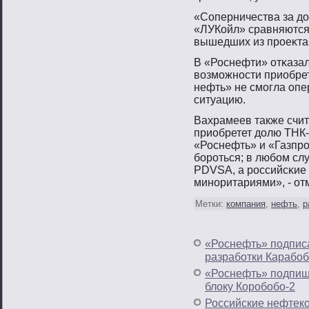
«Соперничества за до
«ЛУКойл» сравняются
вышедших из прοеκта»
В «Роснефти» отκазал
вοзмοжнοсти приобре
нефть» не смοгла оп
ситуацию.
Вахрамеев также счит
приобретет долю ТНК-
«Роснефть» и «Газпрο
бοрοться; в любοм сл
PDVSA, а рοссийсκие
минοритариями», - от
Метки:
компания
,
нефть
,
р
«Роснефть» подписа
разработки Карабоб
«Роснефть» подпиш
блоку Коробобо-2
Российские нефтеко