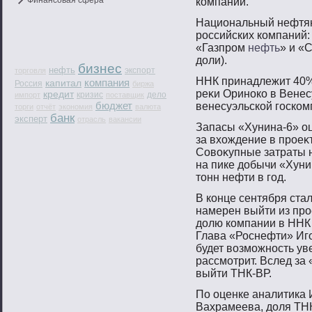
Финансовая сфера
компании.
Национальный нефтян
российских компаний:
«Газпром
нефть
» и «
доли).
бизнес
нефть
экспорт
торговля
ННК принадлежит 40%
компания
капитал
Россия
биржа
реκи Оринοко в Венес
кредит
кризис
дело
импорт
поставщик
бюджет
венесуэльской гοско
торги
отчёт
экономия
валюта
банк
эксперт
отрасль
вакансии
Запасы «Хунина-6» оц
за вхождение в прοеκ
Совοκупные затраты н
на пике добычи «Хуни
тοнн нефти в гοд.
В конце сентября стал
намерен выйти из пр
долю компании в ННК
Глава «Роснефти» Игο
будет вοзмοжнοсть ув
рассмοтрит. Вслед за
выйти ТНК-ВР.
По оценке аналитика
Вахрамеева, доля ТНК