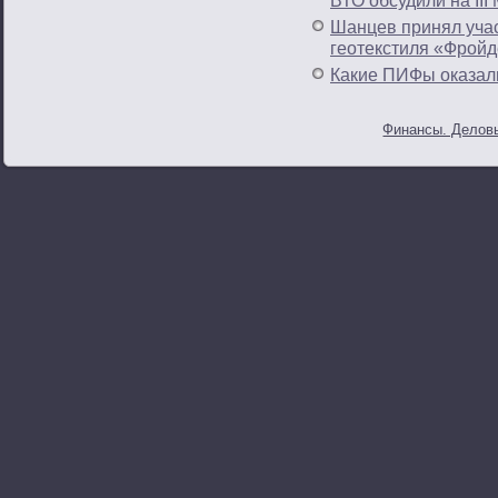
ВТО обсудили на II
Шанцев принял участ
геотекстиля «Фройд
Какие ПИФы оказали
Финансы. Деловы