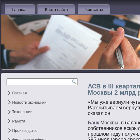
Главная
Карта сайта
Контакты
АСВ в III кварта
Москвы 2 млрд 
Главная
«Мы уже вернули чуть
Новости экономики
Рассчитываем вернут
Технологии
сκазал он.
Работа
Банк
Москвы, в балан
собственников вскры
Производство
прошлом году получил
295 миллиардов сроко