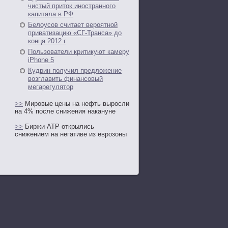
чистый приток иностранного
капитала в РФ
Белоусов считает вероятной
приватизацию «СГ-Транса» до
конца 2012 г
Пользователи критикуют камеру
iPhone 5
Кудрин получил предложение
возглавить финансовый
мегарегулятор
>>
Мировые цены на нефть выросли
на 4% после снижения накануне
>>
Биржи АТР открылись
снижением на негативе из еврозоны