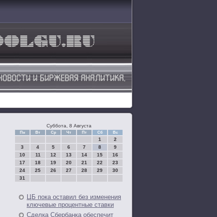
Суббота, 8 Августа
Пн
Вт
Ср
Чт
Пт
Сб
Вс
1
2
3
4
5
6
7
8
9
10
11
12
13
14
15
16
17
18
19
20
21
22
23
24
25
26
27
28
29
30
31
ЦБ пока оставил без изменения
ключевые процентные ставки
Сделка Сбербанка обеспечит