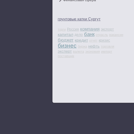
Финансовая сфера
грунтовые катки Сургут
компания
Россия
экспорт
торги
банк
капитал
дело
отрасль
вакансии
бюджет
кредит
кризис
отчёт
бизнес
нефть
биржа
торговля
эксперт
валюта
экономия
импорт
поставщик