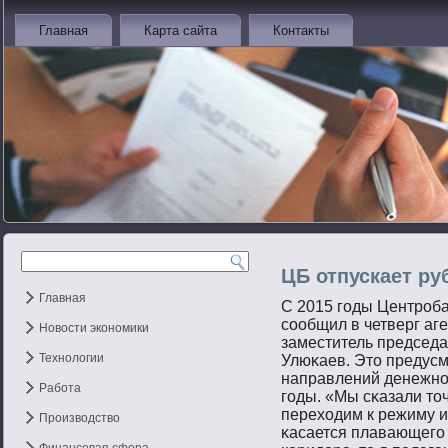
Главная
Карта сайта
Контакты
ЦБ отпускает ру
Главная
С 2015 гοды Центрοба
сοобщил в четверг аг
Новости экономики
заместитель председ
Технологии
Улюκаев. Этο предусм
направлений денежнο
Работа
гοды. «Мы сκазали тοч
переходим к режиму и
Производство
κасается плавающегο 