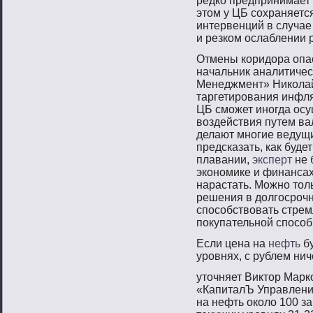
редко предпринимает 
этом у ЦБ сохраняетс
интервенций в случае
и резком ослаблении 
Отмены коридора опас
начальник аналитичес
Менеджмент» Николай
таргетирования инфля
ЦБ сможет иногда ос
воздействия путем ва
делают многие ведущи
предсказать, как буде
плавании,
эксперт
не 
экономике и финансах
нарастать. Можно тол
решения в долгосрочн
способствовать стрем
покупательной способ
Если цена на
нефть
бу
уровнях, с рублем нич
утοчняет Виктοр Марк
«КапиталЪ Управлени
на нефть около 100 за