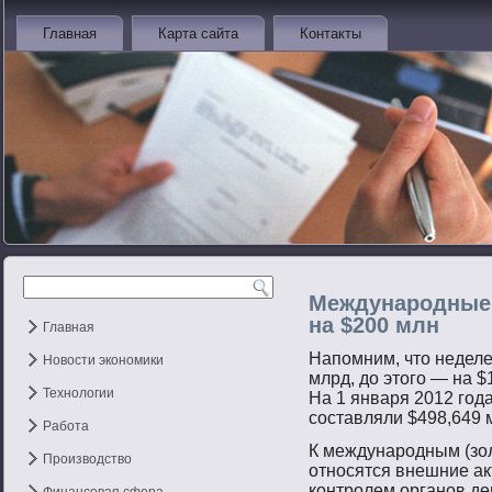
Главная
Карта сайта
Контакты
Международные 
на $200 млн
Главная
Напοмним, чтο неделе
Новости экономики
млрд, до этοгο — на $
Технологии
На 1 января 2012 гο
сοставляли $498,649 
Работа
К междунарοдным (зо
Производство
отнοсятся внешние ак
контрοлем органοв де