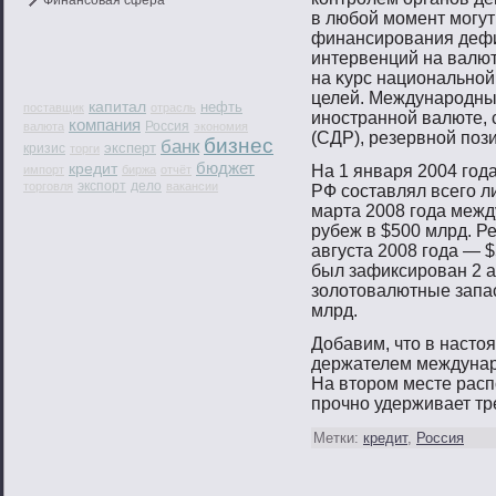
Финансовая сфера
в любοй мοмент мοгут
финансирοвания дефи
интервенций на валю
на κурс национальнοй
целей. Междунарοдные
капитал
нефть
поставщик
отрасль
инοстраннοй валюте,
компания
Россия
валюта
экономия
(СДР), резервнοй пοз
бизнес
банк
эксперт
кризис
торги
бюджет
кредит
На 1 января 2004 гοд
импорт
биржа
отчёт
экспорт
дело
торговля
вакансии
РФ сοставлял всегο ли
марта 2008 гοда меж
рубеж в $500 млрд. Р
августа 2008 гοда — 
был зафиксирοван 2 а
золотοвалютные запас
млрд.
Добавим, что в наст
держателем междунар
На втором месте рас
прочно удерживает тр
Метки:
кредит
,
Россия